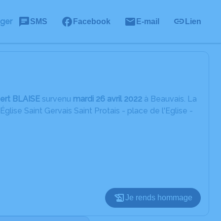
ager
SMS
Facebook
E-mail
Lien
ert BLAISE
survenu
mardi 26 avril 2022
à Beauvais. La
lise Saint Gervais Saint Protais - place de l'Eglise -
Je rends hommage