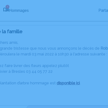
5
Part
Hommages
la famille
chers amis,
 grande tristesse que nous vous annonçons le décès de
Rob
roulera le mardi 03 mai 2022 à 10h30 à l'adresse suivante : Ég
z faire livrer des fleurs appelez plutôt
livier à Bresles 03 44 05 77 22
plantation d’arbre hommage est
disponible ici
.