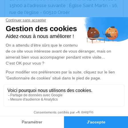
15h00 à l'adresse suivante : Église Saint Martin - 16,
rue de l'église - 60510 Oroër.
La mise en bière aura lieu le mardi 19 avril 2022 à
13h45 au funérarium de Bresles.
Afin de respecter les dernières volontés de
Michel
,
merci de ne prévoir ni plaque, ni fleurs artificielles.
Les compositions florales naturelles pourront être
déposées, sur le caveau, 15 jours après son
inhumation.
Un espace hommage est disponible au funérarium
ainsi que sur cette page internet.
Merci pour vos pensées.
8
Faire-part
Hommages