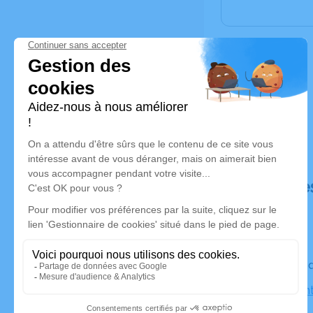
Déroulé de
Le vendred
Église Sain