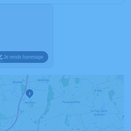
Je rends hommage
2