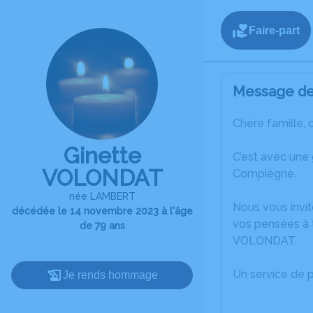
Faire-part
Message de 
Chère famille, 
Ginette
C’est avec une
VOLONDAT
Compiègne.
née LAMBERT
Nous vous invit
décédée le 14 novembre 2023 à l'âge
vos pensées à t
de 79 ans
VOLONDAT.
Un service de 
Je rends hommage