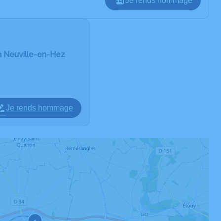
Je rends hommage
a Neuville-en-Hez
Je rends hommage