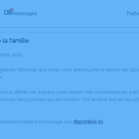
Part
Hommages
0
la famille
chers amis,
 grande tristesse que nous vous annonçons le décès de Gér
s.
ons à utiliser cet espace pour laisser vos condoléances, pa
travers des poèmes ou des textes. Cet endroit est un lieu d
plantation d’arbre hommage est
disponible ici
.