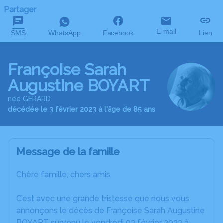
Partager
E-mail
SMS
WhatsApp
Facebook
Lien
Françoise Sarah
Augustine BOYART
née GERARD
décédée le 3 février 2023 à l'âge de 85 ans
Message de la famille
Chère famille, chers amis,
C’est avec une grande tristesse que nous vous
annonçons le décès de Françoise Sarah Augustine
BOYART survenu le vendredi 03 février 2023 à